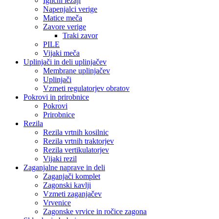
Iglični ležaji
Napenjalci verige
Matice meča
Zavore verige
Traki zavor
PILE
Vijaki meča
Uplinjači in deli uplinjačev
Membrane uplinjačev
Uplinjači
Vzmeti regulatorjev obratov
Pokrovi in prirobnice
Pokrovi
Prirobnice
Rezila
Rezila vrtnih kosilnic
Rezila vrtnih traktorjev
Rezila vertikulatorjev
Vijaki rezil
Zaganjalne naprave in deli
Zaganjači komplet
Zagonski kavlji
Vzmeti zaganjačev
Vrvenice
Zagonske vrvice in ročice zagona