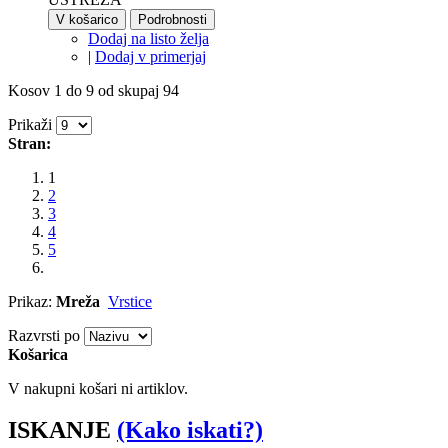
V košarico
Podrobnosti
Dodaj na listo želja
|
Dodaj v primerjaj
Kosov 1 do 9 od skupaj 94
Prikaži
Stran:
1
2
3
4
5
Prikaz:
Mreža
Vrstice
Razvrsti po
Košarica
V nakupni košari ni artiklov.
ISKANJE
(Kako iskati?)