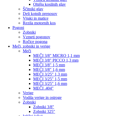
Ohišja kosilnih glav
Ščitniki glav
Deli kotnih prenosov
Vijaki in matice
Rezila motornih kos
Pogoni
Zobniki
Vzmeti pogonov
Ročice pogona
Meči, zobniki in verige
Meči
MEČI 3/8" MICRO 1,1 mm
MEČI 3/8" PICCO 1,3 mm
MEČI 3/8" 1,5 mm
MEĆI 3/8" 1,6 mm
MEČI 3/25" 1,3 mm
MEČI 3/25" 1,5 mm
MEČI 3/25" 1,6 mm
MEČI .404"
Verige
Vodila verige in ostroge
Zobniki
Zobniki 3/8"
Zobniki 325"