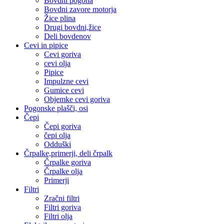
Bovdni pogona
Bovdni zavore motorja
Žice plina
Drugi bovdni,žice
Deli bovdenov
Cevi in pipice
Cevi goriva
cevi olja
Pipice
Impulzne cevi
Gumice cevi
Objemke cevi goriva
Pogonske plašči, osi
Čepi
Čepi goriva
čepi olja
Odduški
Črpalke,primerji, deli črpalk
Črpalke goriva
Črpalke olja
Primerji
Filtri
Zračni filtri
Filtri goriva
Filtri olja