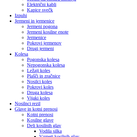
Električni kabli
Kapice svečk
Izpuhi
Jermeni in jermenice
Jermeni pogona
Jermeni kosilne enote
Jermenice
Pokrovi jermenov
Drugi jermeni
Kolesa
Pogonska kolesa
Nepogonska kolesa
Ležaji koles
Plašči in zračnice
Nosilci koles
Pokrovi koles
Druga kolesa
Vijaki koles
Nosilnci rezil
Glave in kotni prenosi
Kotni prenosi
Kosilne glave
Deli kosilnih glav
Vodila silka
Vzmeti kosilnih glav