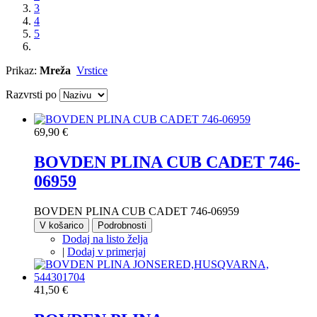
3
4
5
Prikaz:
Mreža
Vrstice
Razvrsti po
69,90 €
BOVDEN PLINA CUB CADET 746-
06959
BOVDEN PLINA CUB CADET 746-06959
V košarico
Podrobnosti
Dodaj na listo želja
|
Dodaj v primerjaj
41,50 €