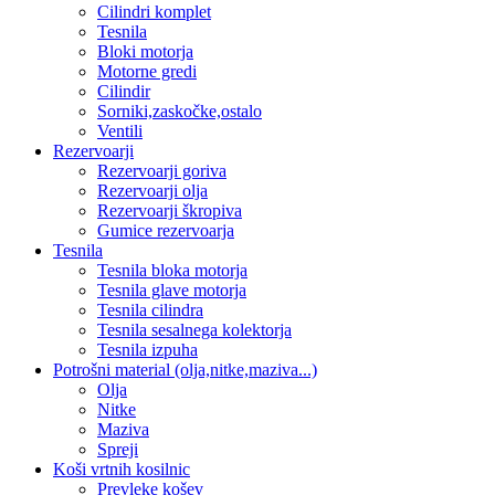
Cilindri komplet
Tesnila
Bloki motorja
Motorne gredi
Cilindir
Sorniki,zaskočke,ostalo
Ventili
Rezervoarji
Rezervoarji goriva
Rezervoarji olja
Rezervoarji škropiva
Gumice rezervoarja
Tesnila
Tesnila bloka motorja
Tesnila glave motorja
Tesnila cilindra
Tesnila sesalnega kolektorja
Tesnila izpuha
Potrošni material (olja,nitke,maziva...)
Olja
Nitke
Maziva
Spreji
Koši vrtnih kosilnic
Prevleke košev