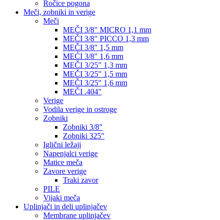
Ročice pogona
Meči, zobniki in verige
Meči
MEČI 3/8" MICRO 1,1 mm
MEČI 3/8" PICCO 1,3 mm
MEČI 3/8" 1,5 mm
MEĆI 3/8" 1,6 mm
MEČI 3/25" 1,3 mm
MEČI 3/25" 1,5 mm
MEČI 3/25" 1,6 mm
MEČI .404"
Verige
Vodila verige in ostroge
Zobniki
Zobniki 3/8"
Zobniki 325"
Iglični ležaji
Napenjalci verige
Matice meča
Zavore verige
Traki zavor
PILE
Vijaki meča
Uplinjači in deli uplinjačev
Membrane uplinjačev