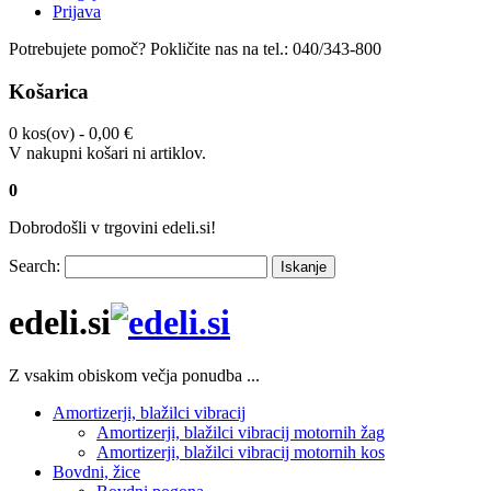
Prijava
Potrebujete pomoč?
Pokličite nas na tel.:
040/343-800
Košarica
0 kos(ov) -
0,00 €
V nakupni košari ni artiklov.
0
Dobrodošli v trgovini edeli.si!
Search:
Iskanje
edeli.si
Z vsakim obiskom večja ponudba ...
Amortizerji, blažilci vibracij
Amortizerji, blažilci vibracij motornih žag
Amortizerji, blažilci vibracij motornih kos
Bovdni, žice