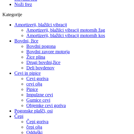
Noži frez
Kategorije
Amortizerji, blažilci vibracij
Amortizerji, blažilci vibracij motornih žag
Amortizerji, blažilci vibracij motornih kos
Bovdni, žice
Bovdni pogona
Bovdni zavore motorja
Žice plina
Drugi bovdni,žice
Deli bovdenov
Cevi in pipice
Cevi goriva
cevi olja
Pipice
Impulzne cevi
Gumice cevi
Objemke cevi goriva
Pogonske plašči, osi
Čepi
Čepi goriva
čepi olja
Odduški