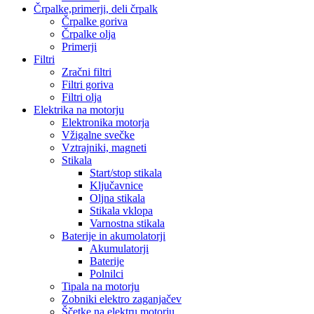
Črpalke,primerji, deli črpalk
Črpalke goriva
Črpalke olja
Primerji
Filtri
Zračni filtri
Filtri goriva
Filtri olja
Elektrika na motorju
Elektronika motorja
Vžigalne svečke
Vztrajniki, magneti
Stikala
Start/stop stikala
Ključavnice
Oljna stikala
Stikala vklopa
Varnostna stikala
Baterije in akumolatorji
Akumulatorji
Baterije
Polnilci
Tipala na motorju
Zobniki elektro zaganjačev
Ščetke na elektru motorju