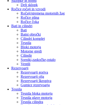
Sklopke in bobni
Deli sklopk
Ročice,ročaji in vzvodi
Ročaji/stremena motornih žag
Ročice plina
Ročice čoka
Bati in cilindri
Bati
Batni obročki
Cilindri komplet
Tesnila
Bloki motorja
Motorne gredi
Cilindir
Sorniki,zaskočke,ostalo
Ventili
Rezervoarji
Rezervoarji goriva
Rezervoarji olja
Rezervoarji škropiva
Gumice rezervoarja
Tesnila
Tesnila bloka motorja
Tesnila glave motorja
Tesnila cilindra