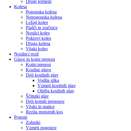
Drugi jermeni
Kolesa
Pogonska kolesa
Nepogonska kolesa
Ležaji koles
Plašči in zračnice
Nosilci koles
Pokrovi koles
Druga kolesa
Vijaki koles
Nosilnci rezil
Glave in kotni prenosi
Kotni prenosi
Kosilne glave
Deli kosilnih glav
Vodila silka
Vzmeti kosilnih glav
Ohišja kosilnih glav
Ščitniki glav
Deli kotnih prenosov
Vijaki in matice
Rezila motornih kos
Pogoni
Zobniki
Vzmeti pogonov