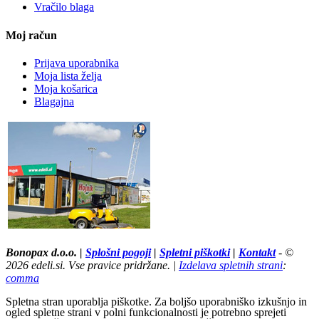
Vračilo blaga
Moj račun
Prijava uporabnika
Moja lista želja
Moja košarica
Blagajna
Tržaška cesta 67,Maribor pri E Leclerc - Kako do nas? »
Bonopax d.o.o. |
Splošni pogoji
|
Spletni piškotki
|
Kontakt
- ©
2026 edeli.si. Vse pravice pridržane. |
Izdelava spletnih strani
:
comma
Spletna stran uporablja piškotke. Za boljšo uporabniško izkušnjo in
ogled spletne strani v polni funkcionalnosti je potrebno sprejeti