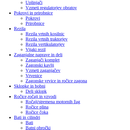
Uplinjači
Vzmeti regulatorjev obratov
Pokrovi in prirobnice
Pokrovi
Prirobnice
Rezila
Rezila vrtnih kosilnic
Rezila vrtnih traktorjev
Rezila vertikulatorjev
Vijaki rezil
Zaganjalne naprave in deli
Zaganjači komplet
Zagonski kavlji
Vzmeti zaganjačev
Vrvenice
Zagonske vrvice in ročice zagona
Sklopke in bobni
Deli sklopk
Ročice,ročaji in vzvodi
Ročaji/stremena motornih žag
Ročice plina
Ročice čoka
Bati in cilindri
Bati
Batni obročki