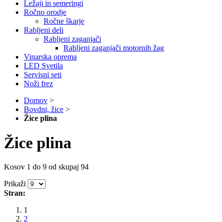
Ležaji in semeringi
Ročno orodje
Ročne škarje
Rabljeni deli
Rabljeni zaganjači
Rabljeni zaganjači motornih žag
Vinarska oprema
LED Svetila
Servisni seti
Noži frez
Domov
>
Bovdni, žice
>
Žice plina
Žice plina
Kosov 1 do 9 od skupaj 94
Prikaži
Stran:
1
2