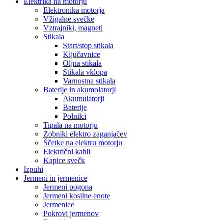
Elektrika na motorju
Elektronika motorja
Vžigalne svečke
Vztrajniki, magneti
Stikala
Start/stop stikala
Ključavnice
Oljna stikala
Stikala vklopa
Varnostna stikala
Baterije in akumolatorji
Akumulatorji
Baterije
Polnilci
Tipala na motorju
Zobniki elektro zaganjačev
Ščetke na elektru motorju
Električni kabli
Kapice svečk
Izpuhi
Jermeni in jermenice
Jermeni pogona
Jermeni kosilne enote
Jermenice
Pokrovi jermenov