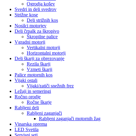
Ogrodja košev
Svedri in deli svedrov
Strižne kose
Deli strižnih kos
Nosilci motorjev
Deli črpalk za škropivo
Škropilne palice
Vgradni motorji
Vertikalni motorji
Horizontalni motorji
Deli škarji za obrezovanje
Rezila škarji
Vzmeti škarji
Palice motornih kos
Vijaki ostali
Vijaki/zatiči snežnih frez
Ležaji in semeringi
Ročno orodje
Ročne škarje
Rabljeni deli
Rabljeni zaganjači
Rabljeni zaganjači motornih žag
Vinarska oprema
LED Svetila
Servisni seti