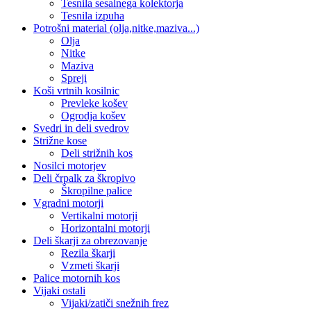
Tesnila sesalnega kolektorja
Tesnila izpuha
Potrošni material (olja,nitke,maziva...)
Olja
Nitke
Maziva
Spreji
Koši vrtnih kosilnic
Prevleke košev
Ogrodja košev
Svedri in deli svedrov
Strižne kose
Deli strižnih kos
Nosilci motorjev
Deli črpalk za škropivo
Škropilne palice
Vgradni motorji
Vertikalni motorji
Horizontalni motorji
Deli škarji za obrezovanje
Rezila škarji
Vzmeti škarji
Palice motornih kos
Vijaki ostali
Vijaki/zatiči snežnih frez