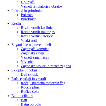
Uplinjači
Vzmeti regulatorjev obratov
Pokrovi in prirobnice
Pokrovi
Prirobnice
Rezila
Rezila vrtnih kosilnic
Rezila vrtnih traktorjev
Rezila vertikulatorjev
Vijaki rezil
Zaganjalne naprave in deli
Zaganjači komplet
Zagonski kavlji
Vzmeti zaganjačev
Vrvenice
Zagonske vrvice in ročice zagona
Sklopke in bobni
Deli sklopk
Ročice,ročaji in vzvodi
Ročaji/stremena motornih žag
Ročice plina
Ročice čoka
Bati in cilindri
Bati
Batni obročki