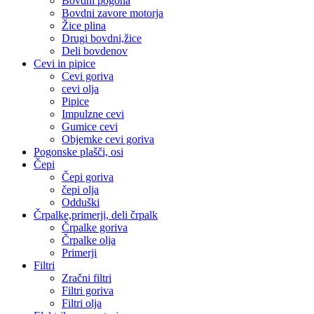
Bovdni pogona
Bovdni zavore motorja
Žice plina
Drugi bovdni,žice
Deli bovdenov
Cevi in pipice
Cevi goriva
cevi olja
Pipice
Impulzne cevi
Gumice cevi
Objemke cevi goriva
Pogonske plašči, osi
Čepi
Čepi goriva
čepi olja
Odduški
Črpalke,primerji, deli črpalk
Črpalke goriva
Črpalke olja
Primerji
Filtri
Zračni filtri
Filtri goriva
Filtri olja