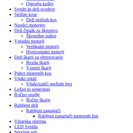
Ogrodja košev
Svedri in deli svedrov
Strižne kose
Deli strižnih kos
Nosilci motorjev
Deli črpalk za škropivo
Škropilne palice
Vgradni motorji
Vertikalni motorji
Horizontalni motorji
Deli škarji za obrezovanje
Rezila škarji
Vzmeti škarji
Palice motornih kos
Vijaki ostali
Vijaki/zatiči snežnih frez
Ležaji in semeringi
Ročno orodje
Ročne škarje
Rabljeni deli
Rabljeni zaganjači
Rabljeni zaganjači motornih žag
Vinarska oprema
LED Svetila
Servisni seti