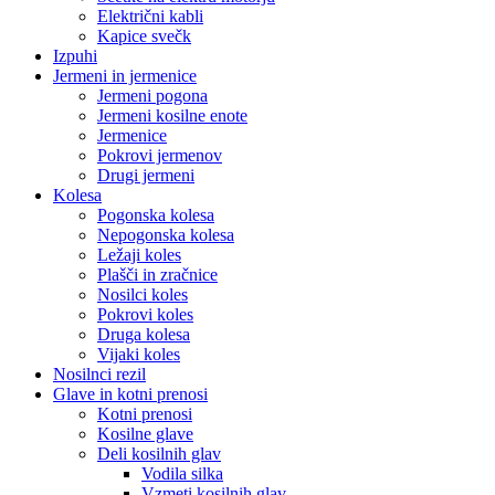
Električni kabli
Kapice svečk
Izpuhi
Jermeni in jermenice
Jermeni pogona
Jermeni kosilne enote
Jermenice
Pokrovi jermenov
Drugi jermeni
Kolesa
Pogonska kolesa
Nepogonska kolesa
Ležaji koles
Plašči in zračnice
Nosilci koles
Pokrovi koles
Druga kolesa
Vijaki koles
Nosilnci rezil
Glave in kotni prenosi
Kotni prenosi
Kosilne glave
Deli kosilnih glav
Vodila silka
Vzmeti kosilnih glav