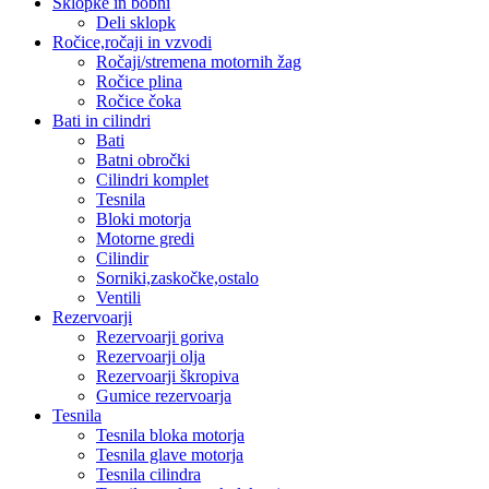
Sklopke in bobni
Deli sklopk
Ročice,ročaji in vzvodi
Ročaji/stremena motornih žag
Ročice plina
Ročice čoka
Bati in cilindri
Bati
Batni obročki
Cilindri komplet
Tesnila
Bloki motorja
Motorne gredi
Cilindir
Sorniki,zaskočke,ostalo
Ventili
Rezervoarji
Rezervoarji goriva
Rezervoarji olja
Rezervoarji škropiva
Gumice rezervoarja
Tesnila
Tesnila bloka motorja
Tesnila glave motorja
Tesnila cilindra