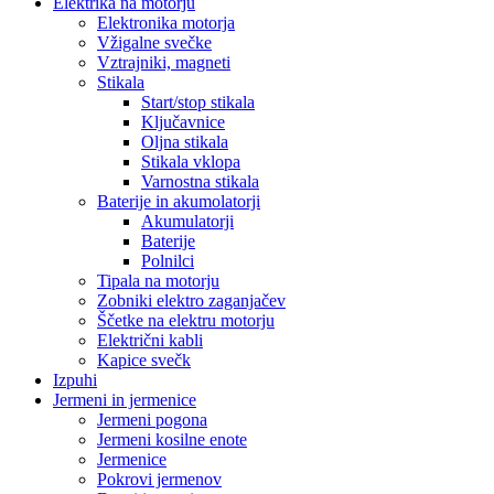
Elektrika na motorju
Elektronika motorja
Vžigalne svečke
Vztrajniki, magneti
Stikala
Start/stop stikala
Ključavnice
Oljna stikala
Stikala vklopa
Varnostna stikala
Baterije in akumolatorji
Akumulatorji
Baterije
Polnilci
Tipala na motorju
Zobniki elektro zaganjačev
Ščetke na elektru motorju
Električni kabli
Kapice svečk
Izpuhi
Jermeni in jermenice
Jermeni pogona
Jermeni kosilne enote
Jermenice
Pokrovi jermenov