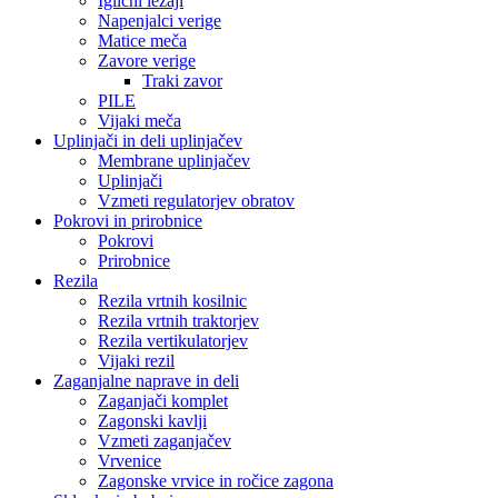
Iglični ležaji
Napenjalci verige
Matice meča
Zavore verige
Traki zavor
PILE
Vijaki meča
Uplinjači in deli uplinjačev
Membrane uplinjačev
Uplinjači
Vzmeti regulatorjev obratov
Pokrovi in prirobnice
Pokrovi
Prirobnice
Rezila
Rezila vrtnih kosilnic
Rezila vrtnih traktorjev
Rezila vertikulatorjev
Vijaki rezil
Zaganjalne naprave in deli
Zaganjači komplet
Zagonski kavlji
Vzmeti zaganjačev
Vrvenice
Zagonske vrvice in ročice zagona