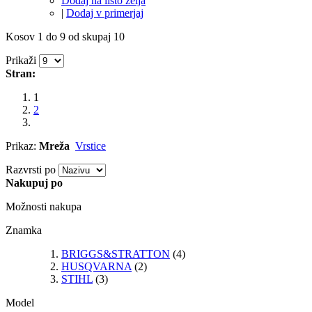
Dodaj na listo želja
|
Dodaj v primerjaj
Kosov 1 do 9 od skupaj 10
Prikaži
Stran:
1
2
Prikaz:
Mreža
Vrstice
Razvrsti po
Nakupuj po
Možnosti nakupa
Znamka
BRIGGS&STRATTON
(4)
HUSQVARNA
(2)
STIHL
(3)
Model