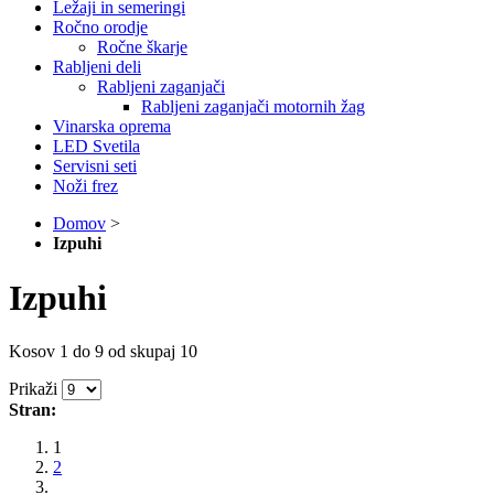
Ležaji in semeringi
Ročno orodje
Ročne škarje
Rabljeni deli
Rabljeni zaganjači
Rabljeni zaganjači motornih žag
Vinarska oprema
LED Svetila
Servisni seti
Noži frez
Domov
>
Izpuhi
Izpuhi
Kosov 1 do 9 od skupaj 10
Prikaži
Stran:
1
2