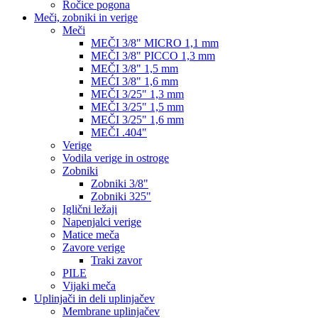
Ročice pogona
Meči, zobniki in verige
Meči
MEČI 3/8" MICRO 1,1 mm
MEČI 3/8" PICCO 1,3 mm
MEČI 3/8" 1,5 mm
MEĆI 3/8" 1,6 mm
MEČI 3/25" 1,3 mm
MEČI 3/25" 1,5 mm
MEČI 3/25" 1,6 mm
MEČI .404"
Verige
Vodila verige in ostroge
Zobniki
Zobniki 3/8"
Zobniki 325"
Iglični ležaji
Napenjalci verige
Matice meča
Zavore verige
Traki zavor
PILE
Vijaki meča
Uplinjači in deli uplinjačev
Membrane uplinjačev