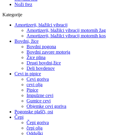
Noži frez
Kategorije
Amortizerji, blažilci vibracij
Amortizerji, blažilci vibracij motornih žag
Amortizerji, blažilci vibracij motornih kos
Bovdni, žice
Bovdni pogona
Bovdni zavore motorja
Žice plina
Drugi bovdni,žice
Deli bovdenov
Cevi in pipice
Cevi goriva
cevi olja
Pipice
Impulzne cevi
Gumice cevi
Objemke cevi goriva
Pogonske plašči, osi
Čepi
Čepi goriva
čepi olja
Odduški