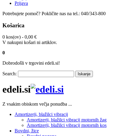
Prijava
Potrebujete pomoč?
Pokličite nas na tel.:
040/343-800
Košarica
0 kos(ov) -
0,00 €
V nakupni košari ni artiklov.
0
Dobrodošli v trgovini edeli.si!
Search:
Iskanje
edeli.si
Z vsakim obiskom večja ponudba ...
Amortizerji, blažilci vibracij
Amortizerji, blažilci vibracij motornih žag
Amortizerji, blažilci vibracij motornih kos
Bovdni, žice