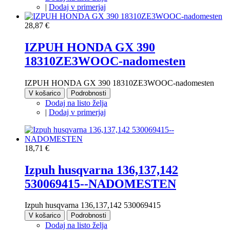
|
Dodaj v primerjaj
28,87 €
IZPUH HONDA GX 390
18310ZE3WOOC-nadomesten
IZPUH HONDA GX 390 18310ZE3WOOC-nadomesten
V košarico
Podrobnosti
Dodaj na listo želja
|
Dodaj v primerjaj
18,71 €
Izpuh husqvarna 136,137,142
530069415--NADOMESTEN
Izpuh husqvarna 136,137,142 530069415
V košarico
Podrobnosti
Dodaj na listo želja