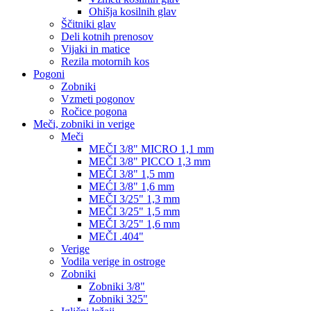
Ohišja kosilnih glav
Ščitniki glav
Deli kotnih prenosov
Vijaki in matice
Rezila motornih kos
Pogoni
Zobniki
Vzmeti pogonov
Ročice pogona
Meči, zobniki in verige
Meči
MEČI 3/8" MICRO 1,1 mm
MEČI 3/8" PICCO 1,3 mm
MEČI 3/8" 1,5 mm
MEĆI 3/8" 1,6 mm
MEČI 3/25" 1,3 mm
MEČI 3/25" 1,5 mm
MEČI 3/25" 1,6 mm
MEČI .404"
Verige
Vodila verige in ostroge
Zobniki
Zobniki 3/8"
Zobniki 325"