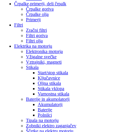
Črpalke,primerji, deli črpalk
Črpalke goriva
Črpalke olja
Primerji
Filtri
Zračni filtri
Filtri goriva
Filtri olja
Elektrika na motorju
Elektronika motorja
Vžigalne svečke
Vztrajniki, magneti
Stikala
Start/stop stikala
Ključavnice
Oljna stikala
Stikala vklopa
Varnostna stikala
Baterije in akumolatorji
Akumulatorji
Baterije
Polnilci
Tipala na motorju
Zobniki elektro zaganjačev
Ščetke na elektru motorju