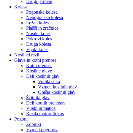
Drugi jermeni
Kolesa
Pogonska kolesa
Nepogonska kolesa
Ležaji koles
Plašči in zračnice
Nosilci koles
Pokrovi koles
Druga kolesa
Vijaki koles
Nosilnci rezil
Glave in kotni prenosi
Kotni prenosi
Kosilne glave
Deli kosilnih glav
Vodila silka
Vzmeti kosilnih glav
Ohišja kosilnih glav
Ščitniki glav
Deli kotnih prenosov
Vijaki in matice
Rezila motornih kos
Pogoni
Zobniki
Vzmeti pogonov