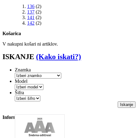
136
(2)
137
(2)
141
(2)
142
(2)
Košarica
V nakupni košari ni artiklov.
ISKANJE
(Kako iskati?)
Znamka
Model
Šifra
Iskanje
Informacije