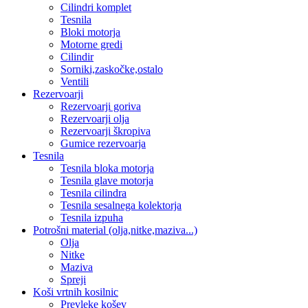
Cilindri komplet
Tesnila
Bloki motorja
Motorne gredi
Cilindir
Sorniki,zaskočke,ostalo
Ventili
Rezervoarji
Rezervoarji goriva
Rezervoarji olja
Rezervoarji škropiva
Gumice rezervoarja
Tesnila
Tesnila bloka motorja
Tesnila glave motorja
Tesnila cilindra
Tesnila sesalnega kolektorja
Tesnila izpuha
Potrošni material (olja,nitke,maziva...)
Olja
Nitke
Maziva
Spreji
Koši vrtnih kosilnic
Prevleke košev