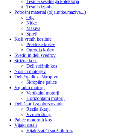
Tesnila sesalnega kolektorja
Tesnila izpuha
Potrošni material (olja,nitke,maziva...)
Olja
Nitke
Maziva
Spreji
Koši vrtnih kosilnic
Prevleke košev
Ogrodja košev
Svedri in deli svedrov
Strižne kose
Deli strižnih kos
Nosilci motorjev
Deli črpalk za škropivo
Škropilne palice
Vgradni motorji
Vertikalni motorji
Horizontalni motorji
Deli škarji za obrezovanje
Rezila škarji
Vzmeti škarji
Palice motornih kos
Vijaki ostali
Vijaki/zatiči snežnih frez