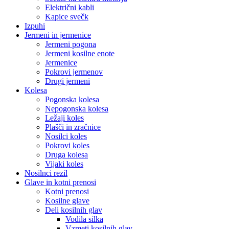
Električni kabli
Kapice svečk
Izpuhi
Jermeni in jermenice
Jermeni pogona
Jermeni kosilne enote
Jermenice
Pokrovi jermenov
Drugi jermeni
Kolesa
Pogonska kolesa
Nepogonska kolesa
Ležaji koles
Plašči in zračnice
Nosilci koles
Pokrovi koles
Druga kolesa
Vijaki koles
Nosilnci rezil
Glave in kotni prenosi
Kotni prenosi
Kosilne glave
Deli kosilnih glav
Vodila silka
Vzmeti kosilnih glav