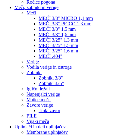
Ročice pogona
Meči, zobniki in verige
Meči
MEČI 3/8" MICRO 1,1 mm
MEČI 3/8" PICCO 1,3 mm
MEČI 3/8" 1,5 mm
MEĆI 3/8" 1,6 mm
MEČI 3/25" 1,3 mm
MEČI 3/25" 1,5 mm
MEČI 3/25" 1,6 mm
MEČI .404"
Verige
Vodila verige in ostroge
Zobniki
Zobniki 3/8"
Zobniki 325"
Iglični ležaji
Napenjalci verige
Matice meča
Zavore verige
Traki zavor
PILE
Vijaki meča
Uplinjači in deli uplinjačev
Membrane uplinjačev