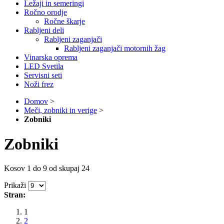
Ležaji in semeringi
Ročno orodje
Ročne škarje
Rabljeni deli
Rabljeni zaganjači
Rabljeni zaganjači motornih žag
Vinarska oprema
LED Svetila
Servisni seti
Noži frez
Domov
>
Meči, zobniki in verige
>
Zobniki
Zobniki
Kosov 1 do 9 od skupaj 24
Prikaži
Stran:
1
2