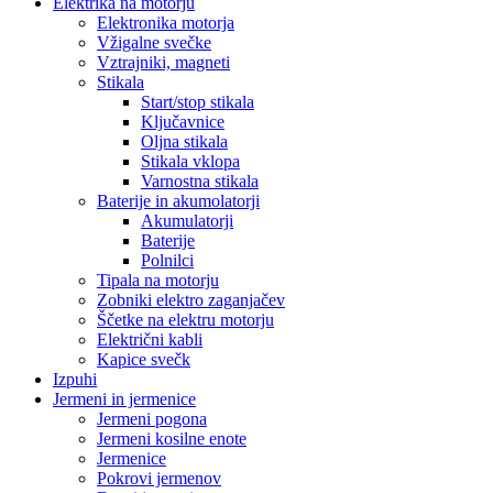
Elektrika na motorju
Elektronika motorja
Vžigalne svečke
Vztrajniki, magneti
Stikala
Start/stop stikala
Ključavnice
Oljna stikala
Stikala vklopa
Varnostna stikala
Baterije in akumolatorji
Akumulatorji
Baterije
Polnilci
Tipala na motorju
Zobniki elektro zaganjačev
Ščetke na elektru motorju
Električni kabli
Kapice svečk
Izpuhi
Jermeni in jermenice
Jermeni pogona
Jermeni kosilne enote
Jermenice
Pokrovi jermenov