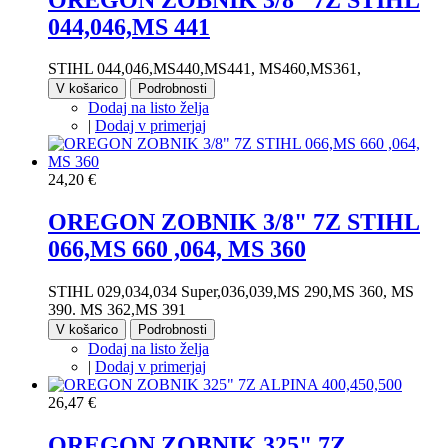
044,046,MS 441
STIHL 044,046,MS440,MS441, MS460,MS361,
V košarico
Podrobnosti
Dodaj na listo želja
|
Dodaj v primerjaj
24,20 €
OREGON ZOBNIK 3/8" 7Z STIHL
066,MS 660 ,064, MS 360
STIHL 029,034,034 Super,036,039,MS 290,MS 360, MS
390. MS 362,MS 391
V košarico
Podrobnosti
Dodaj na listo želja
|
Dodaj v primerjaj
26,47 €
OREGON ZOBNIK 325" 7Z