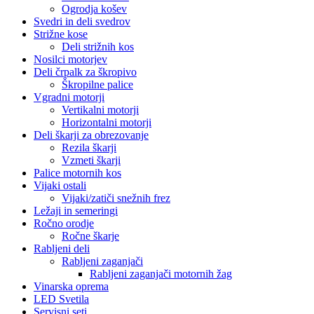
Ogrodja košev
Svedri in deli svedrov
Strižne kose
Deli strižnih kos
Nosilci motorjev
Deli črpalk za škropivo
Škropilne palice
Vgradni motorji
Vertikalni motorji
Horizontalni motorji
Deli škarji za obrezovanje
Rezila škarji
Vzmeti škarji
Palice motornih kos
Vijaki ostali
Vijaki/zatiči snežnih frez
Ležaji in semeringi
Ročno orodje
Ročne škarje
Rabljeni deli
Rabljeni zaganjači
Rabljeni zaganjači motornih žag
Vinarska oprema
LED Svetila
Servisni seti