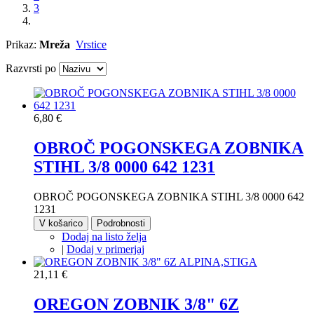
3
Prikaz:
Mreža
Vrstice
Razvrsti po
6,80 €
OBROČ POGONSKEGA ZOBNIKA
STIHL 3/8 0000 642 1231
OBROČ POGONSKEGA ZOBNIKA STIHL 3/8 0000 642
1231
V košarico
Podrobnosti
Dodaj na listo želja
|
Dodaj v primerjaj
21,11 €
OREGON ZOBNIK 3/8" 6Z