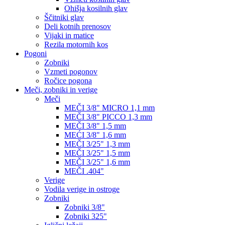
Ohišja kosilnih glav
Ščitniki glav
Deli kotnih prenosov
Vijaki in matice
Rezila motornih kos
Pogoni
Zobniki
Vzmeti pogonov
Ročice pogona
Meči, zobniki in verige
Meči
MEČI 3/8" MICRO 1,1 mm
MEČI 3/8" PICCO 1,3 mm
MEČI 3/8" 1,5 mm
MEĆI 3/8" 1,6 mm
MEČI 3/25" 1,3 mm
MEČI 3/25" 1,5 mm
MEČI 3/25" 1,6 mm
MEČI .404"
Verige
Vodila verige in ostroge
Zobniki
Zobniki 3/8"
Zobniki 325"