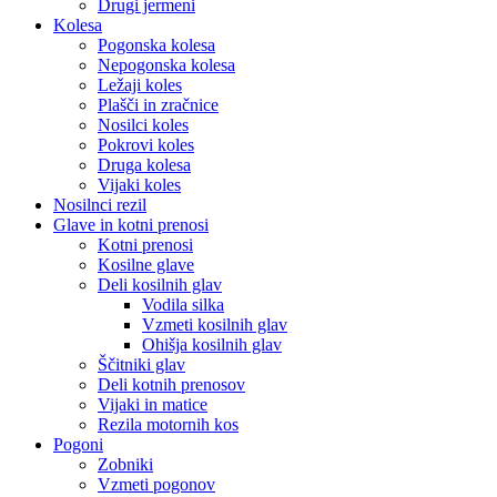
Drugi jermeni
Kolesa
Pogonska kolesa
Nepogonska kolesa
Ležaji koles
Plašči in zračnice
Nosilci koles
Pokrovi koles
Druga kolesa
Vijaki koles
Nosilnci rezil
Glave in kotni prenosi
Kotni prenosi
Kosilne glave
Deli kosilnih glav
Vodila silka
Vzmeti kosilnih glav
Ohišja kosilnih glav
Ščitniki glav
Deli kotnih prenosov
Vijaki in matice
Rezila motornih kos
Pogoni
Zobniki
Vzmeti pogonov