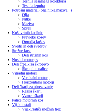
Tesnila sesalnega kolektorja
Tesnila izpuha
Potrošni material (olja,nitke,maziva...)
Olja
Nitke
Maziva
Spreji
Koši vrtnih kosilnic
Prevleke košev
Ogrodja košev
Svedri in deli svedrov
Strižne kose
Deli strižnih kos
Nosilci motorjev
Deli črpalk za škropivo
Škropilne palice
Vgradni motorji
Vertikalni motorji
Horizontalni motorji
Deli škarji za obrezovanje
Rezila škarji
Vzmeti škarji
Palice motornih kos
Vijaki ostali
Vijaki/zatiči snežnih frez