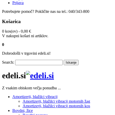
Prijava
Potrebujete pomoč?
Pokličite nas na tel.:
040/343-800
Košarica
0 kos(ov) -
0,00 €
V nakupni košari ni artiklov.
0
Dobrodošli v trgovini edeli.si!
Search:
Iskanje
edeli.si
Z vsakim obiskom večja ponudba ...
Amortizerji, blažilci vibracij
Amortizerji, blažilci vibracij motornih žag
Amortizerji, blažilci vibracij motornih kos
Bovdni, žice