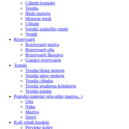
Cilindri komplet
Tesnila
Bloki motorja
Motorne gredi
Cilindir
Sorniki,zaskočke,ostalo
Ventili
Rezervoarji
Rezervoarji goriva
Rezervoarji olja
Rezervoarji škropiva
Gumice rezervoarja
Tesnila
Tesnila bloka motorja
Tesnila glave motorja
Tesnila cilindra
Tesnila sesalnega kolektorja
Tesnila izpuha
Potrošni material (olja,nitke,maziva...)
Olja
Nitke
Maziva
Spreji
Koši vrtnih kosilnic
Prevleke košev