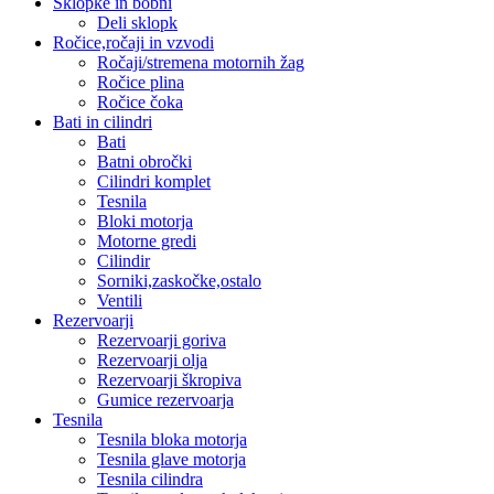
Sklopke in bobni
Deli sklopk
Ročice,ročaji in vzvodi
Ročaji/stremena motornih žag
Ročice plina
Ročice čoka
Bati in cilindri
Bati
Batni obročki
Cilindri komplet
Tesnila
Bloki motorja
Motorne gredi
Cilindir
Sorniki,zaskočke,ostalo
Ventili
Rezervoarji
Rezervoarji goriva
Rezervoarji olja
Rezervoarji škropiva
Gumice rezervoarja
Tesnila
Tesnila bloka motorja
Tesnila glave motorja
Tesnila cilindra