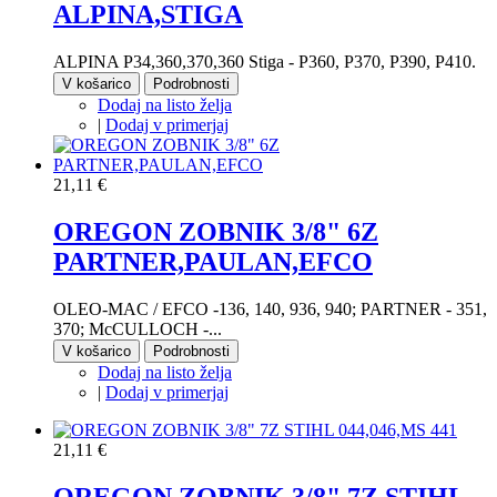
ALPINA,STIGA
ALPINA P34,360,370,360 Stiga - P360, P370, P390, P410.
V košarico
Podrobnosti
Dodaj na listo želja
|
Dodaj v primerjaj
21,11 €
OREGON ZOBNIK 3/8" 6Z
PARTNER,PAULAN,EFCO
OLEO-MAC / EFCO -136, 140, 936, 940; PARTNER - 351,
370; McCULLOCH -...
V košarico
Podrobnosti
Dodaj na listo želja
|
Dodaj v primerjaj
21,11 €
OREGON ZOBNIK 3/8" 7Z STIHL