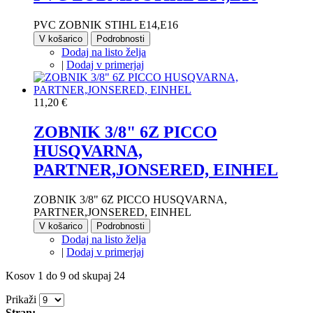
PVC ZOBNIK STIHL E14,E16
V košarico
Podrobnosti
Dodaj na listo želja
|
Dodaj v primerjaj
11,20 €
ZOBNIK 3/8" 6Z PICCO
HUSQVARNA,
PARTNER,JONSERED, EINHEL
ZOBNIK 3/8" 6Z PICCO HUSQVARNA,
PARTNER,JONSERED, EINHEL
V košarico
Podrobnosti
Dodaj na listo želja
|
Dodaj v primerjaj
Kosov 1 do 9 od skupaj 24
Prikaži
Stran: