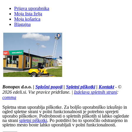
Prijava uporabnika
Moja lista želja
Moja košarica
Blagajna
Tržaška cesta 67,Maribor pri E Leclerc - Kako do nas? »
Bonopax d.o.o. |
Splošni pogoji
|
Spletni piškotki
|
Kontakt
- ©
2026 edeli.si. Vse pravice pridržane. |
Izdelava spletnih strani
:
comma
Spletna stran uporablja piškotke. Za boljšo uporabniško izkušnjo in
ogled spletne strani v polni funkcionalnosti je potrebno sprejeti
uporabo piškotkov. Podrobnosti o spletnih piškotih si lahko ogledate
na strani
spletni piškotki
. Po potrditvi bo to sporočilo odstranjeno in
spletno mesto boste lahko uporabljali v polni funkcionalnosti.