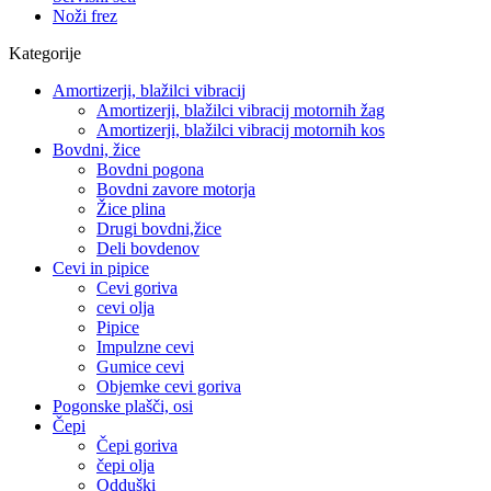
Noži frez
Kategorije
Amortizerji, blažilci vibracij
Amortizerji, blažilci vibracij motornih žag
Amortizerji, blažilci vibracij motornih kos
Bovdni, žice
Bovdni pogona
Bovdni zavore motorja
Žice plina
Drugi bovdni,žice
Deli bovdenov
Cevi in pipice
Cevi goriva
cevi olja
Pipice
Impulzne cevi
Gumice cevi
Objemke cevi goriva
Pogonske plašči, osi
Čepi
Čepi goriva
čepi olja
Odduški