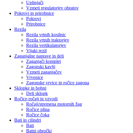
Uplinjači
Vzmeti regulatorjev obratov
Pokrovi in prirobnice
Pokrovi
Prirobnice
Rezila
Rezila vrtnih kosilnic
Rezila vrtnih traktorjev
Rezila vertikulatorjev
Vijaki rezil
Zaganjalne naprave in deli
Zaganjači komplet
Zagonski kavlji
Vzmeti zaganjačev
Vrvenice
Zagonske vrvice in ročice zagona
Sklopke in bobni
Deli sklopk
Ročice,ročaji in vzvodi
Ročaji/stremena motornih žag
Ročice plina
Ročice čoka
Bati in cilindri
Bati
Batni obročki