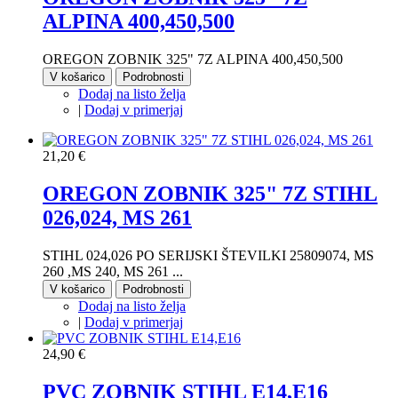
ALPINA 400,450,500
OREGON ZOBNIK 325" 7Z ALPINA 400,450,500
V košarico
Podrobnosti
Dodaj na listo želja
|
Dodaj v primerjaj
21,20 €
OREGON ZOBNIK 325" 7Z STIHL
026,024, MS 261
STIHL 024,026 PO SERIJSKI ŠTEVILKI 25809074, MS
260 ,MS 240, MS 261 ...
V košarico
Podrobnosti
Dodaj na listo želja
|
Dodaj v primerjaj
24,90 €
PVC ZOBNIK STIHL E14,E16