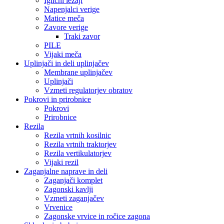
Iglični ležaji
Napenjalci verige
Matice meča
Zavore verige
Traki zavor
PILE
Vijaki meča
Uplinjači in deli uplinjačev
Membrane uplinjačev
Uplinjači
Vzmeti regulatorjev obratov
Pokrovi in prirobnice
Pokrovi
Prirobnice
Rezila
Rezila vrtnih kosilnic
Rezila vrtnih traktorjev
Rezila vertikulatorjev
Vijaki rezil
Zaganjalne naprave in deli
Zaganjači komplet
Zagonski kavlji
Vzmeti zaganjačev
Vrvenice
Zagonske vrvice in ročice zagona