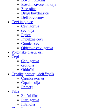
Bovdni pogona
Bovdni zavore motorja
Žice plina
Drugi bovdni,žice
Deli bovdenov
Cevi in pipice
Cevi goriva
cevi olja
Pipice
Impulzne cevi
Gumice cevi
Objemke cevi goriva
Pogonske plašči, osi
Čepi
Čepi goriva
čepi olja
Odduški
Črpalke,primerji, deli črpalk
Črpalke goriva
Črpalke olja
Primerji
Filtri
Zračni filtri
Filtri goriva
Filtri olja