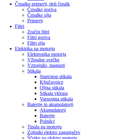
Črpalke,primerji, deli črpalk
Črpalke goriva
Črpalke olja
Primerji
Filtri
Zračni filtri
Filtri goriva
Filtri olja
Elektrika na motorju
Elektronika motorja
Vžigalne svečke
Vztrajniki, magneti
Stikala
Start/stop stikala
Ključavnice
Oljna stikala
Stikala vklopa
Varnostna stikala
Baterije in akumolatorji
Akumulatorji
Baterije
Polnilci
Tipala na motorju
Zobniki elektro zaganjačev
Ščetke na elektru motorju