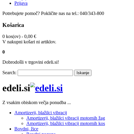
Prijava
Potrebujete pomoč?
Pokličite nas na tel.:
040/343-800
Košarica
0 kos(ov) -
0,00 €
V nakupni košari ni artiklov.
0
Dobrodošli v trgovini edeli.si!
Search:
Iskanje
edeli.si
Z vsakim obiskom večja ponudba ...
Amortizerji, blažilci vibracij
Amortizerji, blažilci vibracij motornih žag
Amortizerji, blažilci vibracij motornih kos
Bovdni, žice