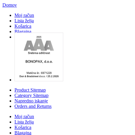
Domov
Moj račun
Lista želja
Košarica
Blagajna
Prijava
Product Sitemap
Category Sitemap
Napredno iskanje
Orders and Returns
Moj račun
Lista želja
Košarica
Blagajna