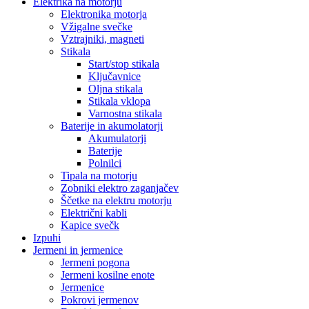
Elektrika na motorju
Elektronika motorja
Vžigalne svečke
Vztrajniki, magneti
Stikala
Start/stop stikala
Ključavnice
Oljna stikala
Stikala vklopa
Varnostna stikala
Baterije in akumolatorji
Akumulatorji
Baterije
Polnilci
Tipala na motorju
Zobniki elektro zaganjačev
Ščetke na elektru motorju
Električni kabli
Kapice svečk
Izpuhi
Jermeni in jermenice
Jermeni pogona
Jermeni kosilne enote
Jermenice
Pokrovi jermenov