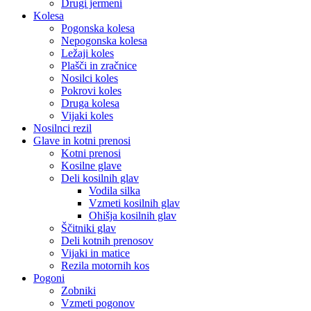
Drugi jermeni
Kolesa
Pogonska kolesa
Nepogonska kolesa
Ležaji koles
Plašči in zračnice
Nosilci koles
Pokrovi koles
Druga kolesa
Vijaki koles
Nosilnci rezil
Glave in kotni prenosi
Kotni prenosi
Kosilne glave
Deli kosilnih glav
Vodila silka
Vzmeti kosilnih glav
Ohišja kosilnih glav
Ščitniki glav
Deli kotnih prenosov
Vijaki in matice
Rezila motornih kos
Pogoni
Zobniki
Vzmeti pogonov