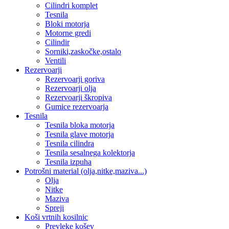
Cilindri komplet
Tesnila
Bloki motorja
Motorne gredi
Cilindir
Sorniki,zaskočke,ostalo
Ventili
Rezervoarji
Rezervoarji goriva
Rezervoarji olja
Rezervoarji škropiva
Gumice rezervoarja
Tesnila
Tesnila bloka motorja
Tesnila glave motorja
Tesnila cilindra
Tesnila sesalnega kolektorja
Tesnila izpuha
Potrošni material (olja,nitke,maziva...)
Olja
Nitke
Maziva
Spreji
Koši vrtnih kosilnic
Prevleke košev