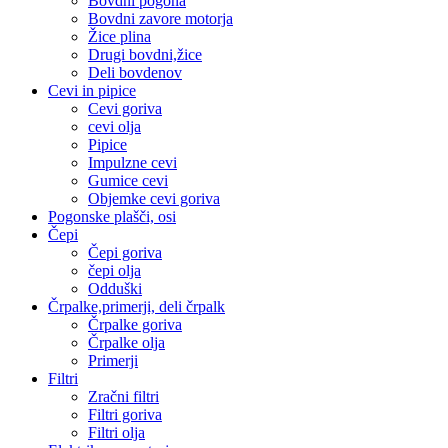
Bovdni pogona
Bovdni zavore motorja
Žice plina
Drugi bovdni,žice
Deli bovdenov
Cevi in pipice
Cevi goriva
cevi olja
Pipice
Impulzne cevi
Gumice cevi
Objemke cevi goriva
Pogonske plašči, osi
Čepi
Čepi goriva
čepi olja
Odduški
Črpalke,primerji, deli črpalk
Črpalke goriva
Črpalke olja
Primerji
Filtri
Zračni filtri
Filtri goriva
Filtri olja