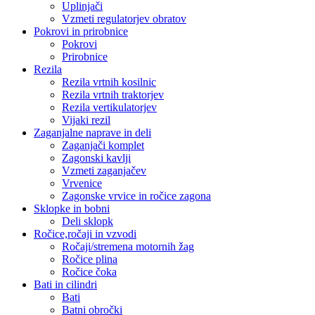
Uplinjači
Vzmeti regulatorjev obratov
Pokrovi in prirobnice
Pokrovi
Prirobnice
Rezila
Rezila vrtnih kosilnic
Rezila vrtnih traktorjev
Rezila vertikulatorjev
Vijaki rezil
Zaganjalne naprave in deli
Zaganjači komplet
Zagonski kavlji
Vzmeti zaganjačev
Vrvenice
Zagonske vrvice in ročice zagona
Sklopke in bobni
Deli sklopk
Ročice,ročaji in vzvodi
Ročaji/stremena motornih žag
Ročice plina
Ročice čoka
Bati in cilindri
Bati
Batni obročki