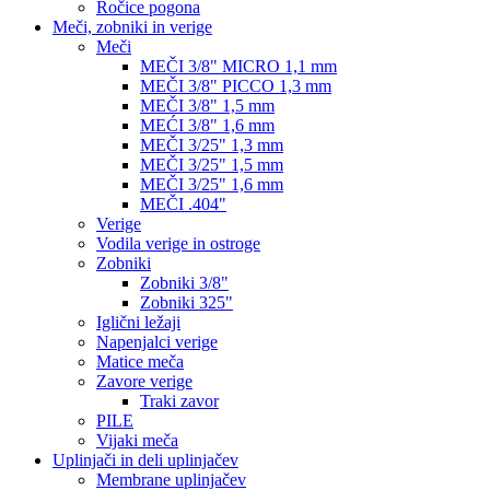
Ročice pogona
Meči, zobniki in verige
Meči
MEČI 3/8" MICRO 1,1 mm
MEČI 3/8" PICCO 1,3 mm
MEČI 3/8" 1,5 mm
MEĆI 3/8" 1,6 mm
MEČI 3/25" 1,3 mm
MEČI 3/25" 1,5 mm
MEČI 3/25" 1,6 mm
MEČI .404"
Verige
Vodila verige in ostroge
Zobniki
Zobniki 3/8"
Zobniki 325"
Iglični ležaji
Napenjalci verige
Matice meča
Zavore verige
Traki zavor
PILE
Vijaki meča
Uplinjači in deli uplinjačev
Membrane uplinjačev