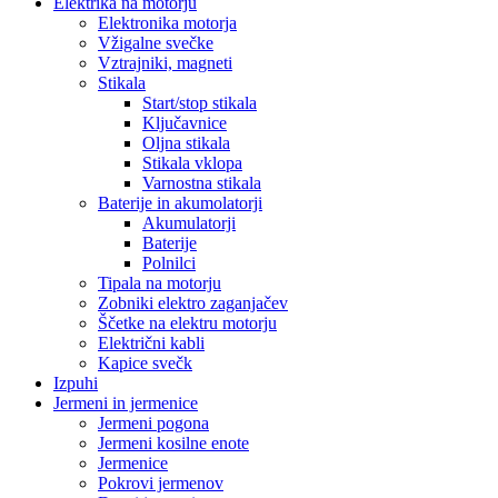
Elektrika na motorju
Elektronika motorja
Vžigalne svečke
Vztrajniki, magneti
Stikala
Start/stop stikala
Ključavnice
Oljna stikala
Stikala vklopa
Varnostna stikala
Baterije in akumolatorji
Akumulatorji
Baterije
Polnilci
Tipala na motorju
Zobniki elektro zaganjačev
Ščetke na elektru motorju
Električni kabli
Kapice svečk
Izpuhi
Jermeni in jermenice
Jermeni pogona
Jermeni kosilne enote
Jermenice
Pokrovi jermenov