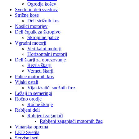
Ogrodja košev
Svedri in deli svedrov
Strižne kose
Deli strižnih kos
Nosilci motorjev
Deli črpalk za škropivo
Škropilne palice
Vgradni motorji
Vertikalni motorji
Horizontalni motorji
Deli škarji za obrezovanje
Rezila škarji
Vzmeti škarji
Palice motornih kos
Vijaki ostali
Vijaki/zatiči snežnih frez
Ležaji in semeringi
Ročno orodje
Ročne škarje
Rabljeni deli
Rabljeni zaganjači
Rabljeni zaganjači motornih žag
Vinarska oprema
LED Svetila
Servisni seti