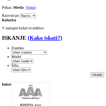
Prikaz:
Mreža
Vrstice
Razvrsti po
Košarica
V nakupni košari ni artiklov.
ISKANJE
(Kako iskati?)
Znamka
Model
Šifra
Iskanje
Informacije