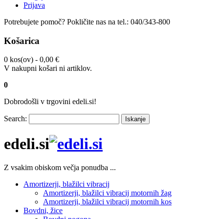
Prijava
Potrebujete pomoč?
Pokličite nas na tel.:
040/343-800
Košarica
0 kos(ov) -
0,00 €
V nakupni košari ni artiklov.
0
Dobrodošli v trgovini edeli.si!
Search:
Iskanje
edeli.si
Z vsakim obiskom večja ponudba ...
Amortizerji, blažilci vibracij
Amortizerji, blažilci vibracij motornih žag
Amortizerji, blažilci vibracij motornih kos
Bovdni, žice