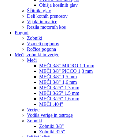
Ohišja kosilnih glav
Ščitniki glav
Deli kotnih prenosov
Vijaki in matice
Rezila motornih kos
Pogoni
Zobniki
Vzmeti pogonov
Ročice pogona
Meči, zobniki in verige
Meči
MEČI 3/8" MICRO 1,1 mm
MEČI 3/8" PICCO 1,3 mm
MEČI 3/8" 1,5 mm
MEĆI 3/8" 1,6 mm
MEČI 3/25" 1,3 mm
MEČI 3/25" 1,5 mm
MEČI 3/25" 1,6 mm
MEČI .404"
Verige
Vodila verige in ostroge
Zobniki
Zobniki 3/8"
Zobniki 325"