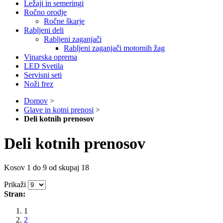
Ležaji in semeringi
Ročno orodje
Ročne škarje
Rabljeni deli
Rabljeni zaganjači
Rabljeni zaganjači motornih žag
Vinarska oprema
LED Svetila
Servisni seti
Noži frez
Domov
>
Glave in kotni prenosi
>
Deli kotnih prenosov
Deli kotnih prenosov
Kosov 1 do 9 od skupaj 18
Prikaži
Stran:
1
2