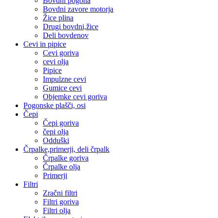
Bovdni pogona
Bovdni zavore motorja
Žice plina
Drugi bovdni,žice
Deli bovdenov
Cevi in pipice
Cevi goriva
cevi olja
Pipice
Impulzne cevi
Gumice cevi
Objemke cevi goriva
Pogonske plašči, osi
Čepi
Čepi goriva
čepi olja
Odduški
Črpalke,primerji, deli črpalk
Črpalke goriva
Črpalke olja
Primerji
Filtri
Zračni filtri
Filtri goriva
Filtri olja