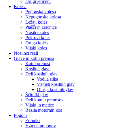
Drugi jermeni
Kolesa
Pogonska kolesa
Nepogonska kolesa
Ležaji koles
Plašči in zračnice
Nosilci koles
Pokrovi koles
Druga kolesa
Vijaki koles
Nosilnci rezil
Glave in kotni prenosi
Kotni prenosi
Kosilne glave
Deli kosilnih glav
Vodila silka
Vzmeti kosilnih glav
Ohišja kosilnih glav
Ščitniki glav
Deli kotnih prenosov
Vijaki in matice
Rezila motornih kos
Pogoni
Zobniki
Vzmeti pogonov