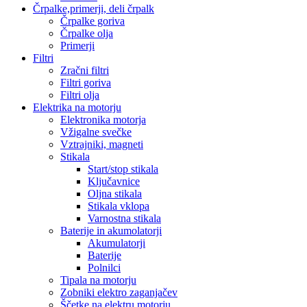
Črpalke,primerji, deli črpalk
Črpalke goriva
Črpalke olja
Primerji
Filtri
Zračni filtri
Filtri goriva
Filtri olja
Elektrika na motorju
Elektronika motorja
Vžigalne svečke
Vztrajniki, magneti
Stikala
Start/stop stikala
Ključavnice
Oljna stikala
Stikala vklopa
Varnostna stikala
Baterije in akumolatorji
Akumulatorji
Baterije
Polnilci
Tipala na motorju
Zobniki elektro zaganjačev
Ščetke na elektru motorju