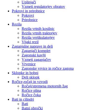
Uplinjači
Vzmeti regulatorjev obratov
Pokrovi in prirobnice
Pokrovi
Prirobnice
Rezila
Rezila vrtnih kosilnic
Rezila vrtnih traktorjev
Rezila vertikulatorjev
Vijaki rezil
Zaganjalne naprave in deli
Zaganjači komplet
Zagonski kavlji
Vzmeti zaganjačev
Vrvenice
Zagonske vrvice in ročice zagona
Sklopke in bobni
Deli sklopk
Ročice,ročaji in vzvodi
Ročaji/stremena motornih žag
Ročice plina
Ročice čoka
Bati in cilindri
Bati
Batni obročki