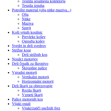
Tesnila sesalnega kolektorja
Tesnila izpuha
Potrošni material (olja,nitke,maziva...)
Olja
Nitke
Maziva
Spreji
Koši vrtnih kosilnic
Prevleke košev
Ogrodja košev
Svedri in deli svedrov
Strižne kose
Deli strižnih kos
Nosilci motorjev
Deli črpalk za škropivo
Škropilne palice
Vgradni motorji
Vertikalni motorji
Horizontalni motorji
Deli škarji za obrezovanje
Rezila škarji
Vzmeti škarji
Palice motornih kos
Vijaki ostali
Vijaki/zatiči snežnih frez