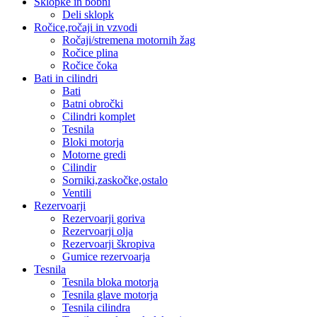
Sklopke in bobni
Deli sklopk
Ročice,ročaji in vzvodi
Ročaji/stremena motornih žag
Ročice plina
Ročice čoka
Bati in cilindri
Bati
Batni obročki
Cilindri komplet
Tesnila
Bloki motorja
Motorne gredi
Cilindir
Sorniki,zaskočke,ostalo
Ventili
Rezervoarji
Rezervoarji goriva
Rezervoarji olja
Rezervoarji škropiva
Gumice rezervoarja
Tesnila
Tesnila bloka motorja
Tesnila glave motorja
Tesnila cilindra