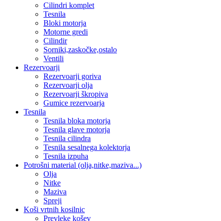
Cilindri komplet
Tesnila
Bloki motorja
Motorne gredi
Cilindir
Sorniki,zaskočke,ostalo
Ventili
Rezervoarji
Rezervoarji goriva
Rezervoarji olja
Rezervoarji škropiva
Gumice rezervoarja
Tesnila
Tesnila bloka motorja
Tesnila glave motorja
Tesnila cilindra
Tesnila sesalnega kolektorja
Tesnila izpuha
Potrošni material (olja,nitke,maziva...)
Olja
Nitke
Maziva
Spreji
Koši vrtnih kosilnic
Prevleke košev