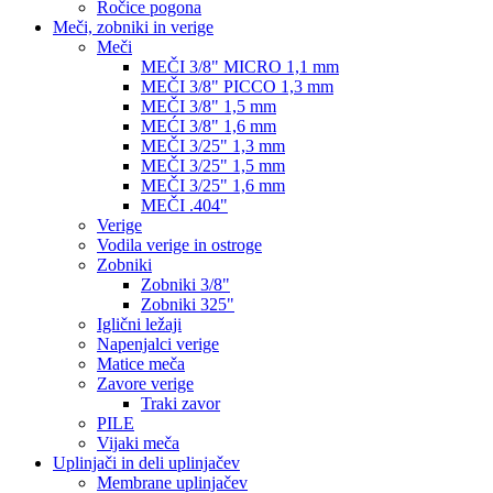
Ročice pogona
Meči, zobniki in verige
Meči
MEČI 3/8" MICRO 1,1 mm
MEČI 3/8" PICCO 1,3 mm
MEČI 3/8" 1,5 mm
MEĆI 3/8" 1,6 mm
MEČI 3/25" 1,3 mm
MEČI 3/25" 1,5 mm
MEČI 3/25" 1,6 mm
MEČI .404"
Verige
Vodila verige in ostroge
Zobniki
Zobniki 3/8"
Zobniki 325"
Iglični ležaji
Napenjalci verige
Matice meča
Zavore verige
Traki zavor
PILE
Vijaki meča
Uplinjači in deli uplinjačev
Membrane uplinjačev