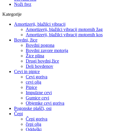
Noži frez
Kategorije
Amortizerji, blažilci vibracij
Amortizerji, blažilci vibracij motornih žag
Amortizerji, blažilci vibracij motornih kos
Bovdni, žice
Bovdni pogona
Bovdni zavore motorja
Žice plina
Drugi bovdni,žice
Deli bovdenov
Cevi in pipice
Cevi goriva
cevi olja
Pipice
Impulzne cevi
Gumice cevi
Objemke cevi goriva
Pogonske plašči, osi
Čepi
Čepi goriva
čepi olja
Odduški