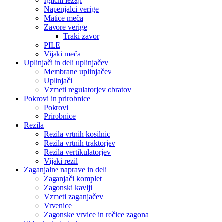
Iglični ležaji
Napenjalci verige
Matice meča
Zavore verige
Traki zavor
PILE
Vijaki meča
Uplinjači in deli uplinjačev
Membrane uplinjačev
Uplinjači
Vzmeti regulatorjev obratov
Pokrovi in prirobnice
Pokrovi
Prirobnice
Rezila
Rezila vrtnih kosilnic
Rezila vrtnih traktorjev
Rezila vertikulatorjev
Vijaki rezil
Zaganjalne naprave in deli
Zaganjači komplet
Zagonski kavlji
Vzmeti zaganjačev
Vrvenice
Zagonske vrvice in ročice zagona