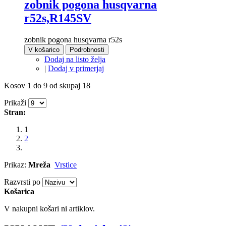
zobnik pogona husqvarna
r52s,R145SV
zobnik pogona husqvarna r52s
V košarico
Podrobnosti
Dodaj na listo želja
|
Dodaj v primerjaj
Kosov 1 do 9 od skupaj 18
Prikaži
Stran:
1
2
Prikaz:
Mreža
Vrstice
Razvrsti po
Košarica
V nakupni košari ni artiklov.