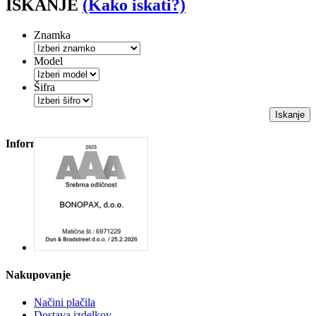
ISKANJE
(Kako iskati?)
Znamka
Model
Šifra
Iskanje
Informacije
Nakupovanje
Načini plačila
Dostava izdelkov