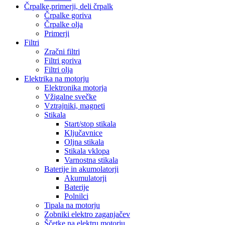
Črpalke,primerji, deli črpalk
Črpalke goriva
Črpalke olja
Primerji
Filtri
Zračni filtri
Filtri goriva
Filtri olja
Elektrika na motorju
Elektronika motorja
Vžigalne svečke
Vztrajniki, magneti
Stikala
Start/stop stikala
Ključavnice
Oljna stikala
Stikala vklopa
Varnostna stikala
Baterije in akumolatorji
Akumulatorji
Baterije
Polnilci
Tipala na motorju
Zobniki elektro zaganjačev
Ščetke na elektru motorju