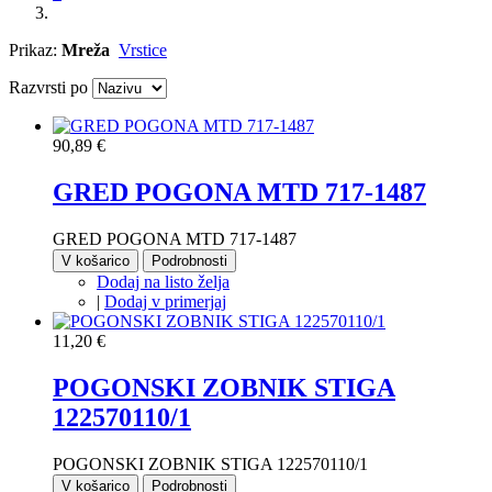
Prikaz:
Mreža
Vrstice
Razvrsti po
90,89 €
GRED POGONA MTD 717-1487
GRED POGONA MTD 717-1487
V košarico
Podrobnosti
Dodaj na listo želja
|
Dodaj v primerjaj
11,20 €
POGONSKI ZOBNIK STIGA
122570110/1
POGONSKI ZOBNIK STIGA 122570110/1
V košarico
Podrobnosti