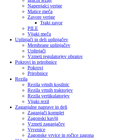
Iglični ležaji
Napenjalci verige
Matice meča
Zavore verige
Traki zavor
PILE
Vijaki meča
Uplinjači in deli uplinjačev
Membrane uplinjačev
Uplinjači
Vzmeti regulatorjev obratov
Pokrovi in prirobnice
Pokrovi
Prirobnice
Rezila
Rezila vrtnih kosilnic
Rezila vrtnih traktorjev
Rezila vertikulatorjev
Vijaki rezil
Zaganjalne naprave in deli
Zaganjači komplet
Zagonski kavlji
Vzmeti zaganjačev
Vrvenice
Zagonske vrvice in ročice zagona