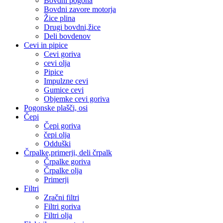
Bovdni pogona
Bovdni zavore motorja
Žice plina
Drugi bovdni,žice
Deli bovdenov
Cevi in pipice
Cevi goriva
cevi olja
Pipice
Impulzne cevi
Gumice cevi
Objemke cevi goriva
Pogonske plašči, osi
Čepi
Čepi goriva
čepi olja
Odduški
Črpalke,primerji, deli črpalk
Črpalke goriva
Črpalke olja
Primerji
Filtri
Zračni filtri
Filtri goriva
Filtri olja