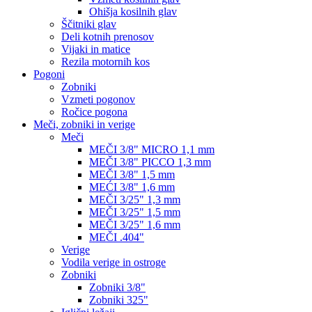
Ohišja kosilnih glav
Ščitniki glav
Deli kotnih prenosov
Vijaki in matice
Rezila motornih kos
Pogoni
Zobniki
Vzmeti pogonov
Ročice pogona
Meči, zobniki in verige
Meči
MEČI 3/8" MICRO 1,1 mm
MEČI 3/8" PICCO 1,3 mm
MEČI 3/8" 1,5 mm
MEĆI 3/8" 1,6 mm
MEČI 3/25" 1,3 mm
MEČI 3/25" 1,5 mm
MEČI 3/25" 1,6 mm
MEČI .404"
Verige
Vodila verige in ostroge
Zobniki
Zobniki 3/8"
Zobniki 325"