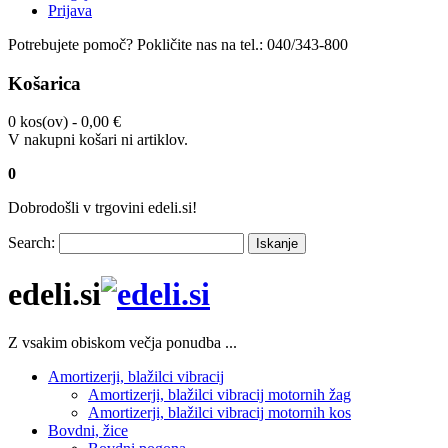
Prijava
Potrebujete pomoč?
Pokličite nas na tel.:
040/343-800
Košarica
0 kos(ov) -
0,00 €
V nakupni košari ni artiklov.
0
Dobrodošli v trgovini edeli.si!
Search:
Iskanje
edeli.si
Z vsakim obiskom večja ponudba ...
Amortizerji, blažilci vibracij
Amortizerji, blažilci vibracij motornih žag
Amortizerji, blažilci vibracij motornih kos
Bovdni, žice