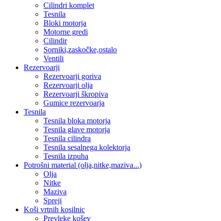
Cilindri komplet
Tesnila
Bloki motorja
Motorne gredi
Cilindir
Sorniki,zaskočke,ostalo
Ventili
Rezervoarji
Rezervoarji goriva
Rezervoarji olja
Rezervoarji škropiva
Gumice rezervoarja
Tesnila
Tesnila bloka motorja
Tesnila glave motorja
Tesnila cilindra
Tesnila sesalnega kolektorja
Tesnila izpuha
Potrošni material (olja,nitke,maziva...)
Olja
Nitke
Maziva
Spreji
Koši vrtnih kosilnic
Prevleke košev