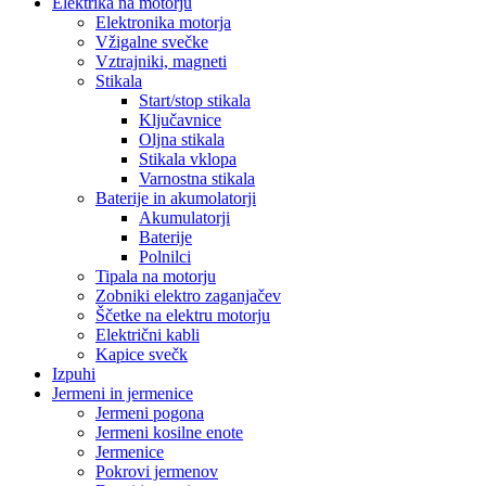
Elektrika na motorju
Elektronika motorja
Vžigalne svečke
Vztrajniki, magneti
Stikala
Start/stop stikala
Ključavnice
Oljna stikala
Stikala vklopa
Varnostna stikala
Baterije in akumolatorji
Akumulatorji
Baterije
Polnilci
Tipala na motorju
Zobniki elektro zaganjačev
Ščetke na elektru motorju
Električni kabli
Kapice svečk
Izpuhi
Jermeni in jermenice
Jermeni pogona
Jermeni kosilne enote
Jermenice
Pokrovi jermenov