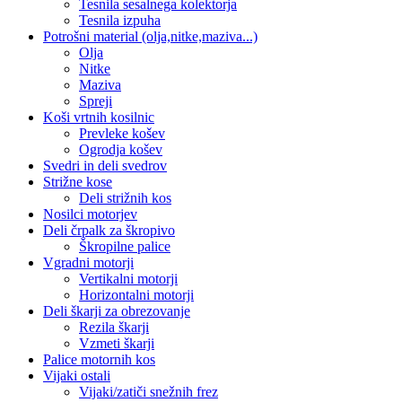
Tesnila sesalnega kolektorja
Tesnila izpuha
Potrošni material (olja,nitke,maziva...)
Olja
Nitke
Maziva
Spreji
Koši vrtnih kosilnic
Prevleke košev
Ogrodja košev
Svedri in deli svedrov
Strižne kose
Deli strižnih kos
Nosilci motorjev
Deli črpalk za škropivo
Škropilne palice
Vgradni motorji
Vertikalni motorji
Horizontalni motorji
Deli škarji za obrezovanje
Rezila škarji
Vzmeti škarji
Palice motornih kos
Vijaki ostali
Vijaki/zatiči snežnih frez