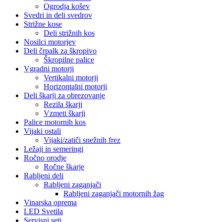
Ogrodja košev
Svedri in deli svedrov
Strižne kose
Deli strižnih kos
Nosilci motorjev
Deli črpalk za škropivo
Škropilne palice
Vgradni motorji
Vertikalni motorji
Horizontalni motorji
Deli škarji za obrezovanje
Rezila škarji
Vzmeti škarji
Palice motornih kos
Vijaki ostali
Vijaki/zatiči snežnih frez
Ležaji in semeringi
Ročno orodje
Ročne škarje
Rabljeni deli
Rabljeni zaganjači
Rabljeni zaganjači motornih žag
Vinarska oprema
LED Svetila
Servisni seti