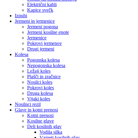
Električni kabli
Kapice svečk
Izpuhi
Jermeni in jermenice
Jermeni pogona
Jermeni kosilne enote
Jermenice
Pokrovi jermenov
Drugi jermeni
Kolesa
Pogonska kolesa
Nepogonska kolesa
Ležaji koles
Plašči in zračnice
Nosilci koles
Pokrovi koles
Druga kolesa
Vijaki koles
Nosilnci rezil
Glave in kotni prenosi
Kotni prenosi
Kosilne glave
Deli kosilnih glav
Vodila silka
Vzmeti kosilnih glav