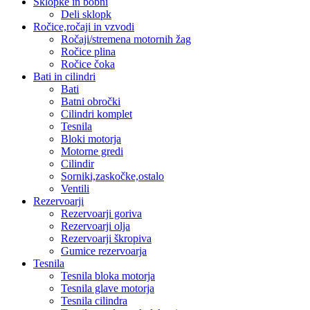
Sklopke in bobni
Deli sklopk
Ročice,ročaji in vzvodi
Ročaji/stremena motornih žag
Ročice plina
Ročice čoka
Bati in cilindri
Bati
Batni obročki
Cilindri komplet
Tesnila
Bloki motorja
Motorne gredi
Cilindir
Sorniki,zaskočke,ostalo
Ventili
Rezervoarji
Rezervoarji goriva
Rezervoarji olja
Rezervoarji škropiva
Gumice rezervoarja
Tesnila
Tesnila bloka motorja
Tesnila glave motorja
Tesnila cilindra