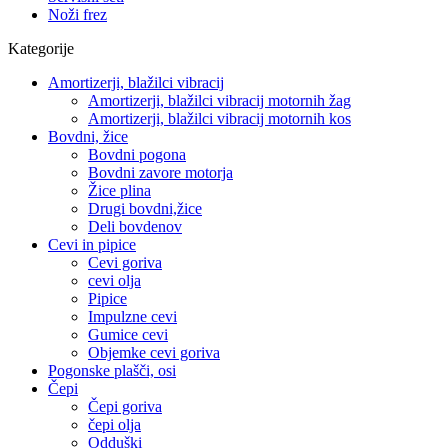
Noži frez
Kategorije
Amortizerji, blažilci vibracij
Amortizerji, blažilci vibracij motornih žag
Amortizerji, blažilci vibracij motornih kos
Bovdni, žice
Bovdni pogona
Bovdni zavore motorja
Žice plina
Drugi bovdni,žice
Deli bovdenov
Cevi in pipice
Cevi goriva
cevi olja
Pipice
Impulzne cevi
Gumice cevi
Objemke cevi goriva
Pogonske plašči, osi
Čepi
Čepi goriva
čepi olja
Odduški