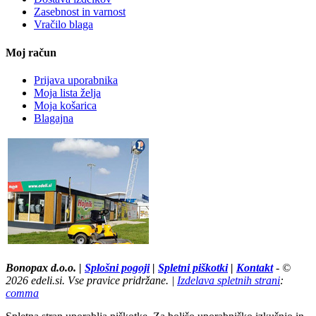
Zasebnost in varnost
Vračilo blaga
Moj račun
Prijava uporabnika
Moja lista želja
Moja košarica
Blagajna
Tržaška cesta 67,Maribor pri E Leclerc - Kako do nas? »
Bonopax d.o.o. |
Splošni pogoji
|
Spletni piškotki
|
Kontakt
- ©
2026 edeli.si. Vse pravice pridržane. |
Izdelava spletnih strani
:
comma