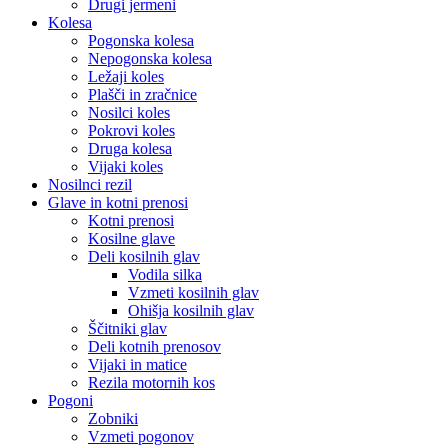
Drugi jermeni
Kolesa
Pogonska kolesa
Nepogonska kolesa
Ležaji koles
Plašči in zračnice
Nosilci koles
Pokrovi koles
Druga kolesa
Vijaki koles
Nosilnci rezil
Glave in kotni prenosi
Kotni prenosi
Kosilne glave
Deli kosilnih glav
Vodila silka
Vzmeti kosilnih glav
Ohišja kosilnih glav
Ščitniki glav
Deli kotnih prenosov
Vijaki in matice
Rezila motornih kos
Pogoni
Zobniki
Vzmeti pogonov