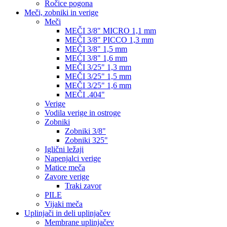
Ročice pogona
Meči, zobniki in verige
Meči
MEČI 3/8" MICRO 1,1 mm
MEČI 3/8" PICCO 1,3 mm
MEČI 3/8" 1,5 mm
MEĆI 3/8" 1,6 mm
MEČI 3/25" 1,3 mm
MEČI 3/25" 1,5 mm
MEČI 3/25" 1,6 mm
MEČI .404"
Verige
Vodila verige in ostroge
Zobniki
Zobniki 3/8"
Zobniki 325"
Iglični ležaji
Napenjalci verige
Matice meča
Zavore verige
Traki zavor
PILE
Vijaki meča
Uplinjači in deli uplinjačev
Membrane uplinjačev