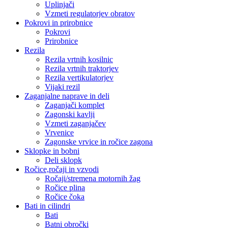
Uplinjači
Vzmeti regulatorjev obratov
Pokrovi in prirobnice
Pokrovi
Prirobnice
Rezila
Rezila vrtnih kosilnic
Rezila vrtnih traktorjev
Rezila vertikulatorjev
Vijaki rezil
Zaganjalne naprave in deli
Zaganjači komplet
Zagonski kavlji
Vzmeti zaganjačev
Vrvenice
Zagonske vrvice in ročice zagona
Sklopke in bobni
Deli sklopk
Ročice,ročaji in vzvodi
Ročaji/stremena motornih žag
Ročice plina
Ročice čoka
Bati in cilindri
Bati
Batni obročki