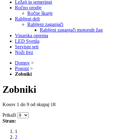
Ležaji in semeringi
Ročno orodje
Ročne škarje
Rabljeni deli
Rabljeni zaganjači
Rabljeni zaganjači motornih žag
Vinarska oprema
LED Svetila
Servisni seti
Noži frez
Domov
>
Pogoni
>
Zobniki
Zobniki
Kosov 1 do 9 od skupaj 18
Prikaži
Stran:
1
2