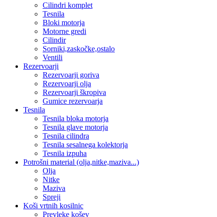
Cilindri komplet
Tesnila
Bloki motorja
Motorne gredi
Cilindir
Sorniki,zaskočke,ostalo
Ventili
Rezervoarji
Rezervoarji goriva
Rezervoarji olja
Rezervoarji škropiva
Gumice rezervoarja
Tesnila
Tesnila bloka motorja
Tesnila glave motorja
Tesnila cilindra
Tesnila sesalnega kolektorja
Tesnila izpuha
Potrošni material (olja,nitke,maziva...)
Olja
Nitke
Maziva
Spreji
Koši vrtnih kosilnic
Prevleke košev