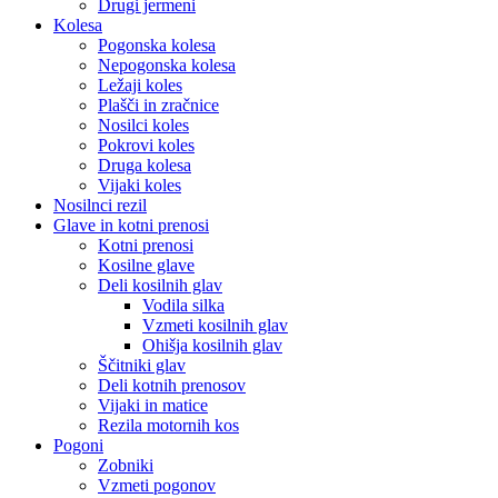
Drugi jermeni
Kolesa
Pogonska kolesa
Nepogonska kolesa
Ležaji koles
Plašči in zračnice
Nosilci koles
Pokrovi koles
Druga kolesa
Vijaki koles
Nosilnci rezil
Glave in kotni prenosi
Kotni prenosi
Kosilne glave
Deli kosilnih glav
Vodila silka
Vzmeti kosilnih glav
Ohišja kosilnih glav
Ščitniki glav
Deli kotnih prenosov
Vijaki in matice
Rezila motornih kos
Pogoni
Zobniki
Vzmeti pogonov