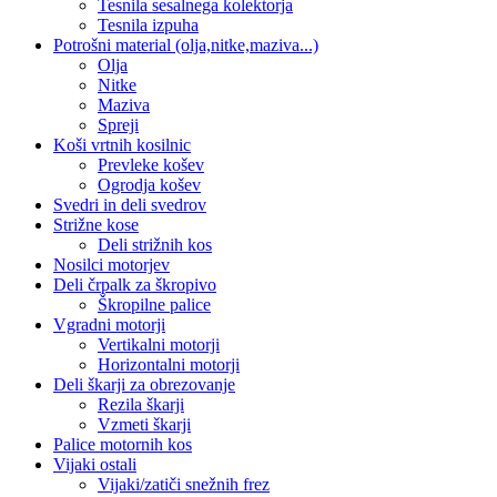
Tesnila sesalnega kolektorja
Tesnila izpuha
Potrošni material (olja,nitke,maziva...)
Olja
Nitke
Maziva
Spreji
Koši vrtnih kosilnic
Prevleke košev
Ogrodja košev
Svedri in deli svedrov
Strižne kose
Deli strižnih kos
Nosilci motorjev
Deli črpalk za škropivo
Škropilne palice
Vgradni motorji
Vertikalni motorji
Horizontalni motorji
Deli škarji za obrezovanje
Rezila škarji
Vzmeti škarji
Palice motornih kos
Vijaki ostali
Vijaki/zatiči snežnih frez