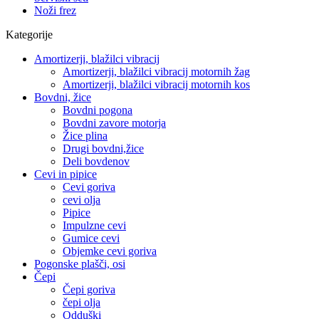
Noži frez
Kategorije
Amortizerji, blažilci vibracij
Amortizerji, blažilci vibracij motornih žag
Amortizerji, blažilci vibracij motornih kos
Bovdni, žice
Bovdni pogona
Bovdni zavore motorja
Žice plina
Drugi bovdni,žice
Deli bovdenov
Cevi in pipice
Cevi goriva
cevi olja
Pipice
Impulzne cevi
Gumice cevi
Objemke cevi goriva
Pogonske plašči, osi
Čepi
Čepi goriva
čepi olja
Odduški