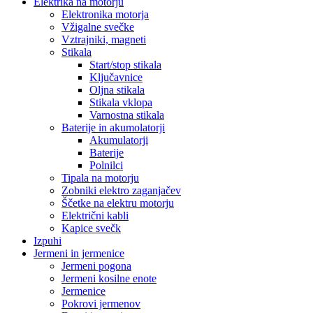
Elektrika na motorju
Elektronika motorja
Vžigalne svečke
Vztrajniki, magneti
Stikala
Start/stop stikala
Ključavnice
Oljna stikala
Stikala vklopa
Varnostna stikala
Baterije in akumolatorji
Akumulatorji
Baterije
Polnilci
Tipala na motorju
Zobniki elektro zaganjačev
Ščetke na elektru motorju
Električni kabli
Kapice svečk
Izpuhi
Jermeni in jermenice
Jermeni pogona
Jermeni kosilne enote
Jermenice
Pokrovi jermenov