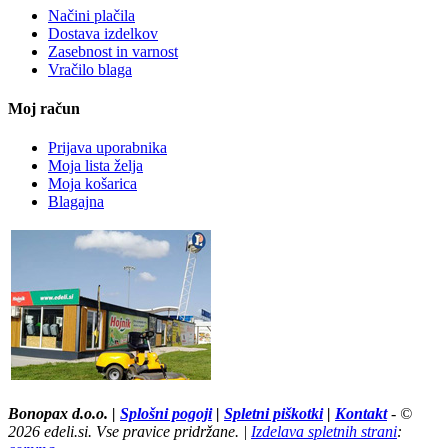
Načini plačila
Dostava izdelkov
Zasebnost in varnost
Vračilo blaga
Moj račun
Prijava uporabnika
Moja lista želja
Moja košarica
Blagajna
Tržaška cesta 67,Maribor pri E Leclerc - Kako do nas? »
Bonopax d.o.o. |
Splošni pogoji
|
Spletni piškotki
|
Kontakt
- ©
2026 edeli.si. Vse pravice pridržane. |
Izdelava spletnih strani
: