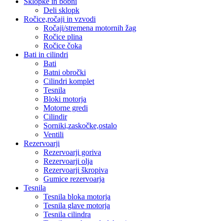
Sklopke in bobni
Deli sklopk
Ročice,ročaji in vzvodi
Ročaji/stremena motornih žag
Ročice plina
Ročice čoka
Bati in cilindri
Bati
Batni obročki
Cilindri komplet
Tesnila
Bloki motorja
Motorne gredi
Cilindir
Sorniki,zaskočke,ostalo
Ventili
Rezervoarji
Rezervoarji goriva
Rezervoarji olja
Rezervoarji škropiva
Gumice rezervoarja
Tesnila
Tesnila bloka motorja
Tesnila glave motorja
Tesnila cilindra