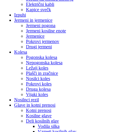
Električni kabli
Kapice svečk
Izpuhi
Jermeni in jermenice
Jermeni pogona
Jermeni kosilne enote
Jermenice
Pokrovi jermenov
Drugi jermeni
Kolesa
Pogonska kolesa
Nepogonska kolesa
Ležaji koles
Plašči in zračnice
Nosilci koles
Pokrovi koles
Druga kolesa
Vijaki koles
Nosilnci rezil
Glave in kotni prenosi
Kotni prenosi
Kosilne glave
Deli kosilnih glav
Vodila silka
Vzmeti kosilnih glav