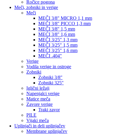
Ročice pogona
Meči, zobniki in verige
Meči
MEČI 3/8" MICRO 1,1 mm
MEČI 3/8" PICCO 1,3 mm
MEČI 3/8" 1,5 mm
MEĆI 3/8" 1,6 mm
MEČI 3/25" 1,3 mm
MEČI 3/25" 1,5 mm
MEČI 3/25" 1,6 mm
MEČI .404"
Verige
Vodila verige in ostroge
Zobniki
Zobniki 3/8"
Zobniki 325"
Iglični ležaji
Napenjalci verige
Matice meča
Zavore verige
Traki zavor
PILE
Vijaki meča
Uplinjači in deli uplinjačev
Membrane uplinjačev