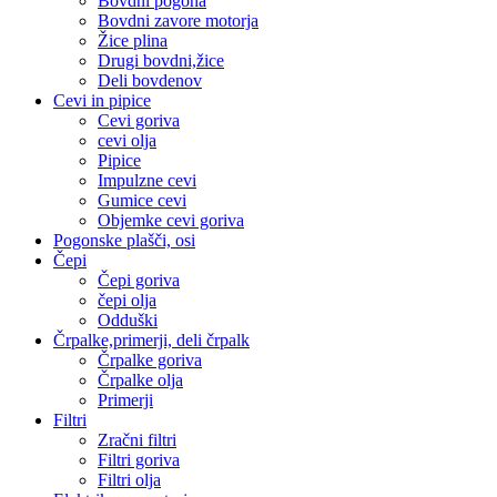
Bovdni pogona
Bovdni zavore motorja
Žice plina
Drugi bovdni,žice
Deli bovdenov
Cevi in pipice
Cevi goriva
cevi olja
Pipice
Impulzne cevi
Gumice cevi
Objemke cevi goriva
Pogonske plašči, osi
Čepi
Čepi goriva
čepi olja
Odduški
Črpalke,primerji, deli črpalk
Črpalke goriva
Črpalke olja
Primerji
Filtri
Zračni filtri
Filtri goriva
Filtri olja