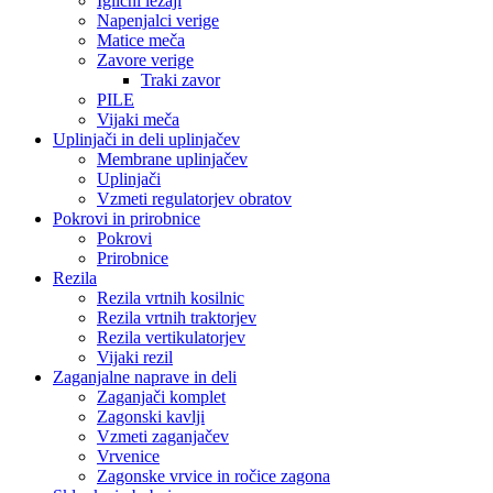
Iglični ležaji
Napenjalci verige
Matice meča
Zavore verige
Traki zavor
PILE
Vijaki meča
Uplinjači in deli uplinjačev
Membrane uplinjačev
Uplinjači
Vzmeti regulatorjev obratov
Pokrovi in prirobnice
Pokrovi
Prirobnice
Rezila
Rezila vrtnih kosilnic
Rezila vrtnih traktorjev
Rezila vertikulatorjev
Vijaki rezil
Zaganjalne naprave in deli
Zaganjači komplet
Zagonski kavlji
Vzmeti zaganjačev
Vrvenice
Zagonske vrvice in ročice zagona