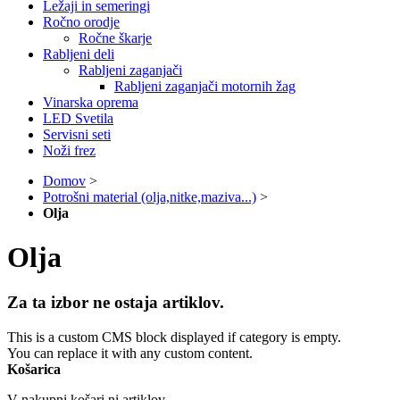
Ležaji in semeringi
Ročno orodje
Ročne škarje
Rabljeni deli
Rabljeni zaganjači
Rabljeni zaganjači motornih žag
Vinarska oprema
LED Svetila
Servisni seti
Noži frez
Domov
>
Potrošni material (olja,nitke,maziva...)
>
Olja
Olja
Za ta izbor ne ostaja artiklov.
This is a custom CMS block displayed if category is empty.
You can replace it with any custom content.
Košarica
V nakupni košari ni artiklov.