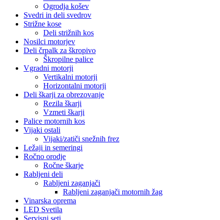
Ogrodja košev
Svedri in deli svedrov
Strižne kose
Deli strižnih kos
Nosilci motorjev
Deli črpalk za škropivo
Škropilne palice
Vgradni motorji
Vertikalni motorji
Horizontalni motorji
Deli škarji za obrezovanje
Rezila škarji
Vzmeti škarji
Palice motornih kos
Vijaki ostali
Vijaki/zatiči snežnih frez
Ležaji in semeringi
Ročno orodje
Ročne škarje
Rabljeni deli
Rabljeni zaganjači
Rabljeni zaganjači motornih žag
Vinarska oprema
LED Svetila
Servisni seti