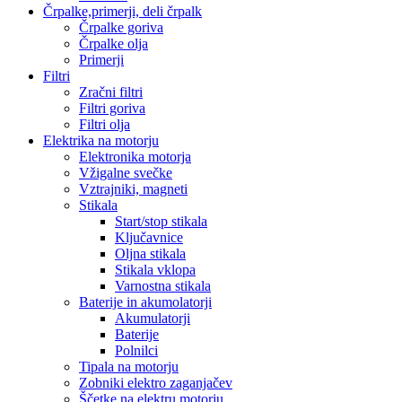
Črpalke,primerji, deli črpalk
Črpalke goriva
Črpalke olja
Primerji
Filtri
Zračni filtri
Filtri goriva
Filtri olja
Elektrika na motorju
Elektronika motorja
Vžigalne svečke
Vztrajniki, magneti
Stikala
Start/stop stikala
Ključavnice
Oljna stikala
Stikala vklopa
Varnostna stikala
Baterije in akumolatorji
Akumulatorji
Baterije
Polnilci
Tipala na motorju
Zobniki elektro zaganjačev
Ščetke na elektru motorju