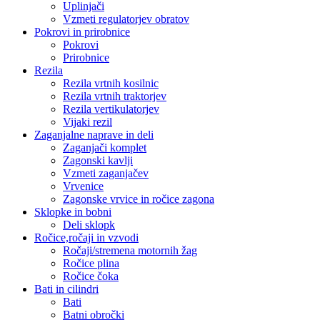
Uplinjači
Vzmeti regulatorjev obratov
Pokrovi in prirobnice
Pokrovi
Prirobnice
Rezila
Rezila vrtnih kosilnic
Rezila vrtnih traktorjev
Rezila vertikulatorjev
Vijaki rezil
Zaganjalne naprave in deli
Zaganjači komplet
Zagonski kavlji
Vzmeti zaganjačev
Vrvenice
Zagonske vrvice in ročice zagona
Sklopke in bobni
Deli sklopk
Ročice,ročaji in vzvodi
Ročaji/stremena motornih žag
Ročice plina
Ročice čoka
Bati in cilindri
Bati
Batni obročki