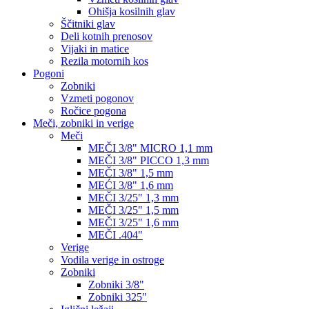
Ohišja kosilnih glav
Ščitniki glav
Deli kotnih prenosov
Vijaki in matice
Rezila motornih kos
Pogoni
Zobniki
Vzmeti pogonov
Ročice pogona
Meči, zobniki in verige
Meči
MEČI 3/8" MICRO 1,1 mm
MEČI 3/8" PICCO 1,3 mm
MEČI 3/8" 1,5 mm
MEĆI 3/8" 1,6 mm
MEČI 3/25" 1,3 mm
MEČI 3/25" 1,5 mm
MEČI 3/25" 1,6 mm
MEČI .404"
Verige
Vodila verige in ostroge
Zobniki
Zobniki 3/8"
Zobniki 325"