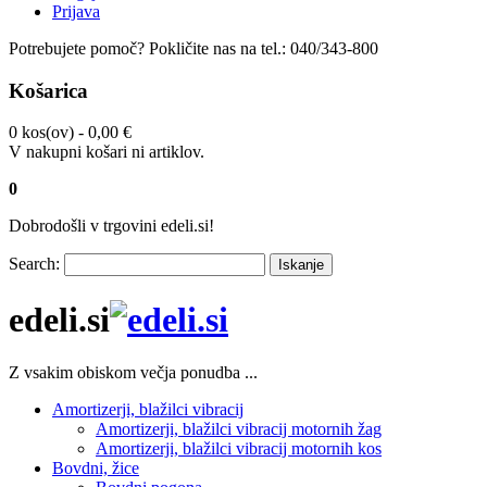
Prijava
Potrebujete pomoč?
Pokličite nas na tel.:
040/343-800
Košarica
0 kos(ov) -
0,00 €
V nakupni košari ni artiklov.
0
Dobrodošli v trgovini edeli.si!
Search:
Iskanje
edeli.si
Z vsakim obiskom večja ponudba ...
Amortizerji, blažilci vibracij
Amortizerji, blažilci vibracij motornih žag
Amortizerji, blažilci vibracij motornih kos
Bovdni, žice